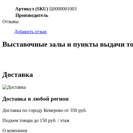
Артикул (SKU)
Ц0000001003
Производитель
Отзывы
Добавить отзыв
Выставочные залы и пункты выдачи т
г. Кемерово, ул Ю. Двужильного, 7, ТК Привоз, Корпус № 2, яч
г. Кемерово, ул. Мариинская, 2/1
Доставка
Доставка в любой регион
Доставка по городу
Кемерово
от
350
руб.
Подъем товара до
150
руб. / этаж
О компании