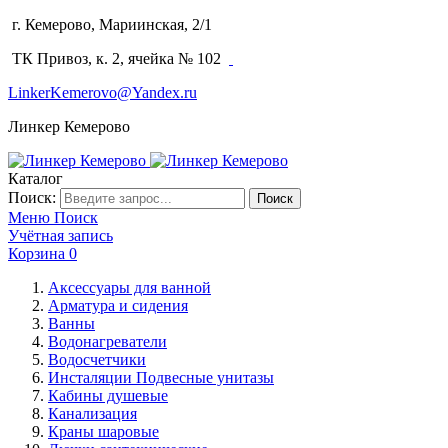
г. Кемерово, Мариинская, 2/1
(3842) 64-14-02
ТК Привоз, к. 2, ячейка № 102
LinkerKemerovo@Yandex.ru
Линкер Кемерово
Каталог
Поиск:
Поиск
Меню
Поиск
Учётная запись
Корзина
0
Аксессуары для ванной
Арматура и сидения
Ванны
Водонагреватели
Водосчетчики
Инсталяции Подвесные унитазы
Кабины душевые
Канализация
Краны шаровые