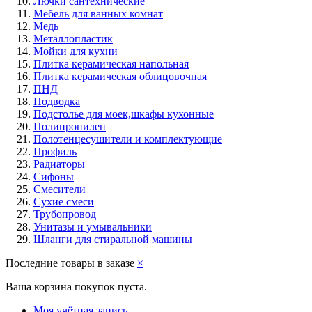
Лючки сантехнические
Мебель для ванных комнат
Медь
Металлопластик
Мойки для кухни
Плитка керамическая напольная
Плитка керамическая облицовочная
ПНД
Подводка
Подстолье для моек,шкафы кухонные
Полипропилен
Полотенцесушители и комплектующие
Профиль
Радиаторы
Сифоны
Смесители
Сухие смеси
Трубопровод
Унитазы и умывальники
Шланги для стиральной машины
Последние товары в заказе
×
Ваша корзина покупок пуста.
Моя учётная запись