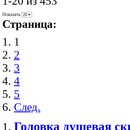
1-20 из 453
Показать
Страница:
1
2
3
4
5
След.
Головка душевая ск