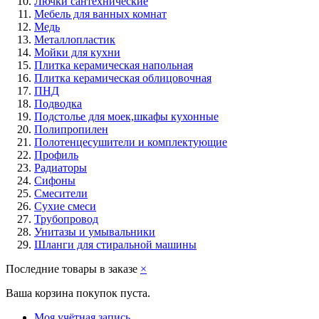
Лючки сантехнические
Мебель для ванных комнат
Медь
Металлопластик
Мойки для кухни
Плитка керамическая напольная
Плитка керамическая облицовочная
ПНД
Подводка
Подстолье для моек,шкафы кухонные
Полипропилен
Полотенцесушители и комплектующие
Профиль
Радиаторы
Сифоны
Смесители
Сухие смеси
Трубопровод
Унитазы и умывальники
Шланги для стиральной машины
Последние товары в заказе
×
Ваша корзина покупок пуста.
Моя учётная запись