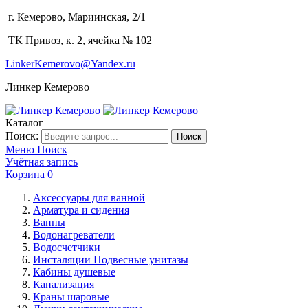
г. Кемерово, Мариинская, 2/1
(3842) 64-14-02
ТК Привоз, к. 2, ячейка № 102
LinkerKemerovo@Yandex.ru
Линкер Кемерово
Каталог
Поиск:
Поиск
Меню
Поиск
Учётная запись
Корзина
0
Аксессуары для ванной
Арматура и сидения
Ванны
Водонагреватели
Водосчетчики
Инсталяции Подвесные унитазы
Кабины душевые
Канализация
Краны шаровые