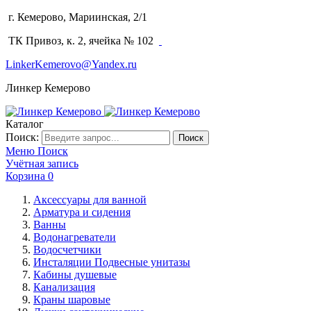
г. Кемерово, Мариинская, 2/1
(3842) 64-14-02
ТК Привоз, к. 2, ячейка № 102
LinkerKemerovo@Yandex.ru
Линкер Кемерово
Каталог
Поиск:
Поиск
Меню
Поиск
Учётная запись
Корзина
0
Аксессуары для ванной
Арматура и сидения
Ванны
Водонагреватели
Водосчетчики
Инсталяции Подвесные унитазы
Кабины душевые
Канализация
Краны шаровые