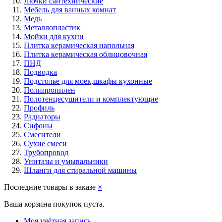
Лючки сантехнические
Мебель для ванных комнат
Медь
Металлопластик
Мойки для кухни
Плитка керамическая напольная
Плитка керамическая облицовочная
ПНД
Подводка
Подстолье для моек,шкафы кухонные
Полипропилен
Полотенцесушители и комплектующие
Профиль
Радиаторы
Сифоны
Смесители
Сухие смеси
Трубопровод
Унитазы и умывальники
Шланги для стиральной машины
Последние товары в заказе
×
Ваша корзина покупок пуста.
Моя учётная запись