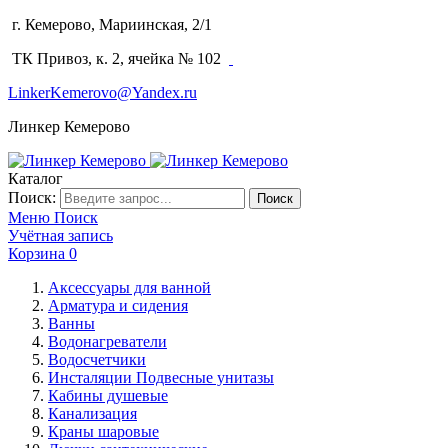
г. Кемерово, Мариинская, 2/1
(3842) 64-14-02
ТК Привоз, к. 2, ячейка № 102
LinkerKemerovo@Yandex.ru
Линкер Кемерово
Каталог
Поиск:
Поиск
Меню
Поиск
Учётная запись
Корзина
0
Аксессуары для ванной
Арматура и сидения
Ванны
Водонагреватели
Водосчетчики
Инсталяции Подвесные унитазы
Кабины душевые
Канализация
Краны шаровые