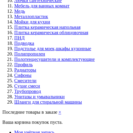
Лючки сантехнические
Мебель для ванных комнат
Медь
Металлопластик
Мойки для кухни
Плитка керамическая напольная
Плитка керамическая облицовочная
ПНД
Подводка
Подстолье для моек,шкафы кухонные
Полипропилен
Полотенцесушители и комплектующие
Профиль
Радиаторы
Сифоны
Смесители
Сухие смеси
Трубопровод
Унитазы и умывальники
Шланги для стиральной машины
Последние товары в заказе
×
Ваша корзина покупок пуста.
Моя учётная запись