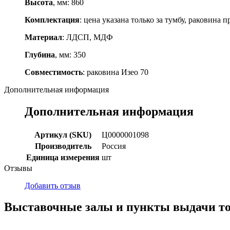
Высота
, мм: 860
Комплектация
: цена указана только за тумбу, раковина 
Материал
: ЛДСП, МДФ
Глубина
, мм: 350
Совместимость
: раковина Изео 70
Дополнительная информация
Дополнительная информация
Артикул (SKU)
Ц0000001098
Производитель
Россия
Единица измерения
шт
Отзывы
Добавить отзыв
Выставочные залы и пункты выдачи т
г. Кемерово, ул Ю. Двужильного, 7, ТК Привоз, Корпус № 2, яч