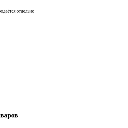
продаётся отдельно
оваров
ейка № 102