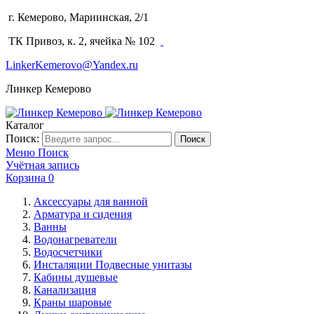
г. Кемерово, Мариинская, 2/1
(3842) 64-14-02
ТК Привоз, к. 2, ячейка № 102
LinkerKemerovo@Yandex.ru
Линкер Кемерово
Каталог
Поиск:
Поиск
Меню
Поиск
Учётная запись
Корзина
0
Аксессуары для ванной
Арматура и сидения
Ванны
Водонагреватели
Водосчетчики
Инсталяции Подвесные унитазы
Кабины душевые
Канализация
Краны шаровые