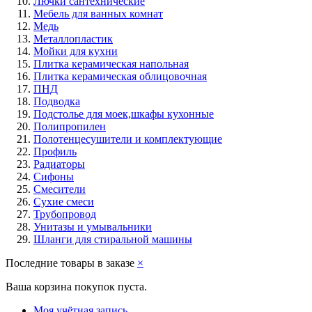
Лючки сантехнические
Мебель для ванных комнат
Медь
Металлопластик
Мойки для кухни
Плитка керамическая напольная
Плитка керамическая облицовочная
ПНД
Подводка
Подстолье для моек,шкафы кухонные
Полипропилен
Полотенцесушители и комплектующие
Профиль
Радиаторы
Сифоны
Смесители
Сухие смеси
Трубопровод
Унитазы и умывальники
Шланги для стиральной машины
Последние товары в заказе
×
Ваша корзина покупок пуста.
Моя учётная запись