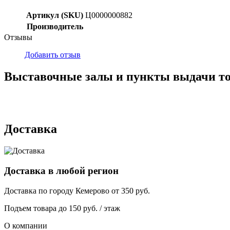
Артикул (SKU)
Ц0000000882
Производитель
Отзывы
Добавить отзыв
Выставочные залы и пункты выдачи т
г. Кемерово, ул Ю. Двужильного, 7, ТК Привоз, Корпус № 2, яч
г. Кемерово, ул. Мариинская, 2/1
Доставка
Доставка в любой регион
Доставка по городу
Кемерово
от
350
руб.
Подъем товара до
150
руб. / этаж
О компании