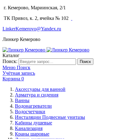
г. Кемерово, Мариинская, 2/1
(3842) 64-14-02
ТК Привоз, к. 2, ячейка № 102
LinkerKemerovo@Yandex.ru
Линкер Кемерово
Каталог
Поиск:
Поиск
Меню
Поиск
Учётная запись
Корзина
0
Аксессуары для ванной
Арматура и сидения
Ванны
Водонагреватели
Водосчетчики
Инсталяции Подвесные унитазы
Кабины душевые
Канализация
Краны шаровые