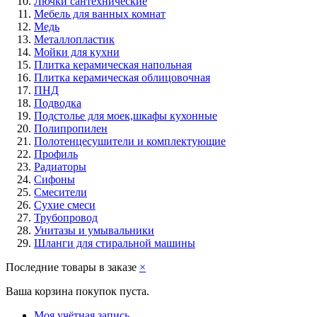
Лючки сантехнические
Мебель для ванных комнат
Медь
Металлопластик
Мойки для кухни
Плитка керамическая напольная
Плитка керамическая облицовочная
ПНД
Подводка
Подстолье для моек,шкафы кухонные
Полипропилен
Полотенцесушители и комплектующие
Профиль
Радиаторы
Сифоны
Смесители
Сухие смеси
Трубопровод
Унитазы и умывальники
Шланги для стиральной машины
Последние товары в заказе
×
Ваша корзина покупок пуста.
Моя учётная запись