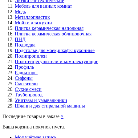
Лючки сантехнические
Мебель для ванных комнат
Медь
Металлопластик
Мойки для кухни
Плитка керамическая напольная
Плитка керамическая облицовочная
ПНД
Подводка
Подстолье для моек,шкафы кухонные
Полипропилен
Полотенцесушители и комплектующие
Профиль
Радиаторы
Сифоны
Смесители
Сухие смеси
Трубопровод
Унитазы и умывальники
Шланги для стиральной машины
Последние товары в заказе
×
Ваша корзина покупок пуста.
Моя учётная запись