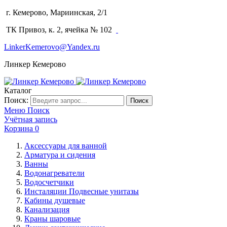
г. Кемерово, Мариинская, 2/1
(3842) 64-14-02
ТК Привоз, к. 2, ячейка № 102
LinkerKemerovo@Yandex.ru
Линкер Кемерово
Каталог
Поиск:
Поиск
Меню
Поиск
Учётная запись
Корзина
0
Аксессуары для ванной
Арматура и сидения
Ванны
Водонагреватели
Водосчетчики
Инсталяции Подвесные унитазы
Кабины душевые
Канализация
Краны шаровые