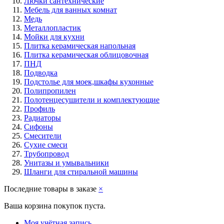
Лючки сантехнические
Мебель для ванных комнат
Медь
Металлопластик
Мойки для кухни
Плитка керамическая напольная
Плитка керамическая облицовочная
ПНД
Подводка
Подстолье для моек,шкафы кухонные
Полипропилен
Полотенцесушители и комплектующие
Профиль
Радиаторы
Сифоны
Смесители
Сухие смеси
Трубопровод
Унитазы и умывальники
Шланги для стиральной машины
Последние товары в заказе
×
Ваша корзина покупок пуста.
Моя учётная запись