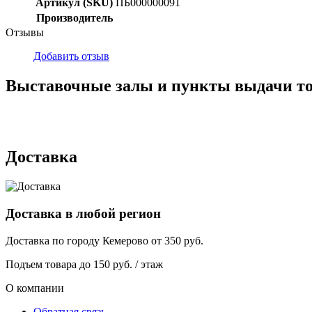
Артикул (SKU)
ПБ000000091
Производитель
Отзывы
Добавить отзыв
Выставочные залы и пункты выдачи т
г. Кемерово, ул Ю. Двужильного, 7, ТК Привоз, Корпус № 2, яч
г. Кемерово, ул. Мариинская, 2/1
Доставка
Доставка в любой регион
Доставка по городу
Кемерово
от
350
руб.
Подъем товара до
150
руб. / этаж
О компании
Обратная связь