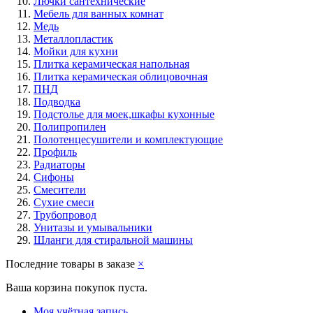
Лючки сантехнические
Мебель для ванных комнат
Медь
Металлопластик
Мойки для кухни
Плитка керамическая напольная
Плитка керамическая облицовочная
ПНД
Подводка
Подстолье для моек,шкафы кухонные
Полипропилен
Полотенцесушители и комплектующие
Профиль
Радиаторы
Сифоны
Смесители
Сухие смеси
Трубопровод
Унитазы и умывальники
Шланги для стиральной машины
Последние товары в заказе
×
Ваша корзина покупок пуста.
Моя учётная запись