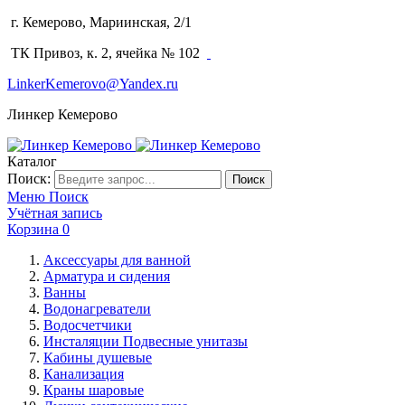
г. Кемерово, Мариинская, 2/1
(3842) 64-14-02
ТК Привоз, к. 2, ячейка № 102
LinkerKemerovo@Yandex.ru
Линкер Кемерово
Каталог
Поиск:
Поиск
Меню
Поиск
Учётная запись
Корзина
0
Аксессуары для ванной
Арматура и сидения
Ванны
Водонагреватели
Водосчетчики
Инсталяции Подвесные унитазы
Кабины душевые
Канализация
Краны шаровые