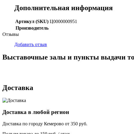
Дополнительная информация
Артикул (SKU)
Ц0000000951
Производитель
Отзывы
Добавить отзыв
Выставочные залы и пункты выдачи т
г. Кемерово, ул Ю. Двужильного, 7, ТК Привоз, Корпус № 2, яч
г. Кемерово, ул. Мариинская, 2/1
Доставка
Доставка в любой регион
Доставка по городу
Кемерово
от
350
руб.
Подъем товара до
150
руб. / этаж