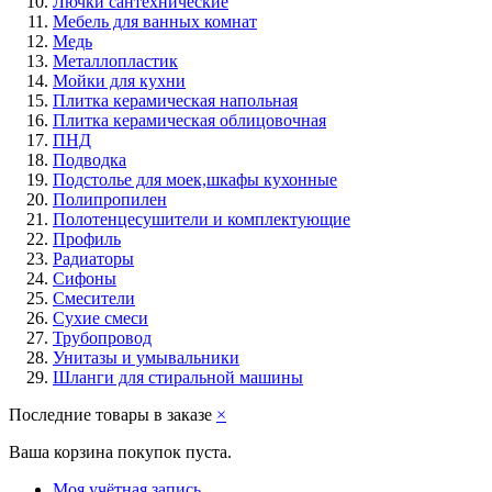
Лючки сантехнические
Мебель для ванных комнат
Медь
Металлопластик
Мойки для кухни
Плитка керамическая напольная
Плитка керамическая облицовочная
ПНД
Подводка
Подстолье для моек,шкафы кухонные
Полипропилен
Полотенцесушители и комплектующие
Профиль
Радиаторы
Сифоны
Смесители
Сухие смеси
Трубопровод
Унитазы и умывальники
Шланги для стиральной машины
Последние товары в заказе
×
Ваша корзина покупок пуста.
Моя учётная запись