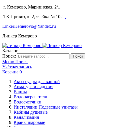
г. Кемерово, Мариинская, 2/1
(3842) 64-14-02
ТК Привоз, к. 2, ячейка № 102
LinkerKemerovo@Yandex.ru
Линкер Кемерово
Каталог
Поиск:
Поиск
Меню
Поиск
Учётная запись
Корзина
0
Аксессуары для ванной
Арматура и сидения
Ванны
Водонагреватели
Водосчетчики
Инсталяции Подвесные унитазы
Кабины душевые
Канализация
Краны шаровые