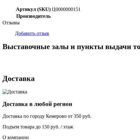
Артикул (SKU)
Ц0000000151
Производитель
Отзывы
Добавить отзыв
Выставочные залы и пункты выдачи т
г. Кемерово, ул Ю. Двужильного, 7, ТК Привоз, Корпус № 2, яч
г. Кемерово, ул. Мариинская, 2/1
Доставка
Доставка в любой регион
Доставка по городу
Кемерово
от
350
руб.
Подъем товара до
150
руб. / этаж
О компании