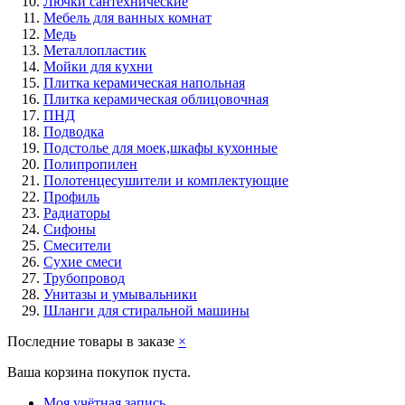
Лючки сантехнические
Мебель для ванных комнат
Медь
Металлопластик
Мойки для кухни
Плитка керамическая напольная
Плитка керамическая облицовочная
ПНД
Подводка
Подстолье для моек,шкафы кухонные
Полипропилен
Полотенцесушители и комплектующие
Профиль
Радиаторы
Сифоны
Смесители
Сухие смеси
Трубопровод
Унитазы и умывальники
Шланги для стиральной машины
Последние товары в заказе
×
Ваша корзина покупок пуста.
Моя учётная запись