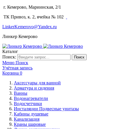
г. Кемерово, Мариинская, 2/1
(3842) 64-14-02
ТК Привоз, к. 2, ячейка № 102
LinkerKemerovo@Yandex.ru
Линкер Кемерово
Каталог
Поиск:
Поиск
Меню
Поиск
Учётная запись
Корзина
0
Аксессуары для ванной
Арматура и сидения
Ванны
Водонагреватели
Водосчетчики
Инсталяции Подвесные унитазы
Кабины душевые
Канализация
Краны шаровые