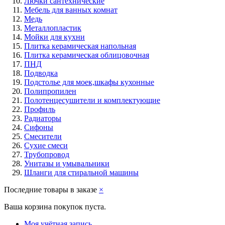
Лючки сантехнические
Мебель для ванных комнат
Медь
Металлопластик
Мойки для кухни
Плитка керамическая напольная
Плитка керамическая облицовочная
ПНД
Подводка
Подстолье для моек,шкафы кухонные
Полипропилен
Полотенцесушители и комплектующие
Профиль
Радиаторы
Сифоны
Смесители
Сухие смеси
Трубопровод
Унитазы и умывальники
Шланги для стиральной машины
Последние товары в заказе
×
Ваша корзина покупок пуста.
Моя учётная запись