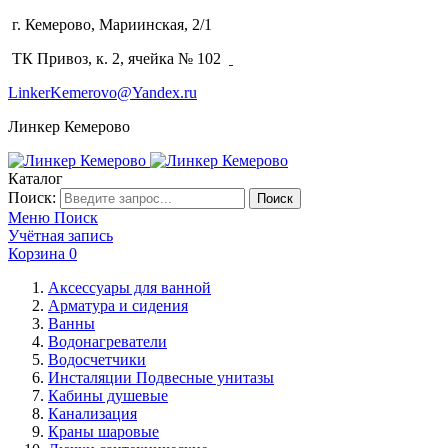
г. Кемерово, Мариинская, 2/1
(3842) 64-14-02
ТК Привоз, к. 2, ячейка № 102
LinkerKemerovo@Yandex.ru
Линкер Кемерово
Каталог
Поиск:
Поиск
Меню
Поиск
Учётная запись
Корзина
0
Аксессуары для ванной
Арматура и сидения
Ванны
Водонагреватели
Водосчетчики
Инсталяции Подвесные унитазы
Кабины душевые
Канализация
Краны шаровые