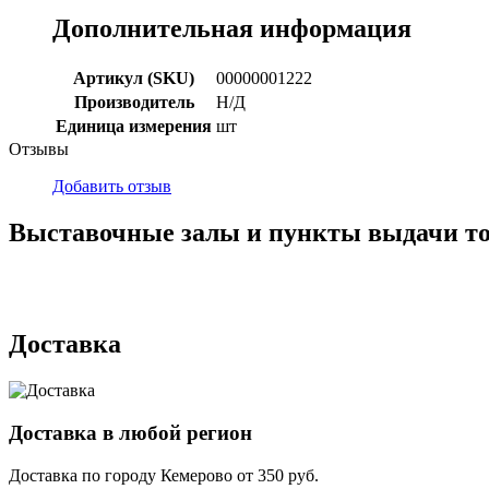
Дополнительная информация
Артикул (SKU)
00000001222
Производитель
Н/Д
Единица измерения
шт
Отзывы
Добавить отзыв
Выставочные залы и пункты выдачи т
г. Кемерово, ул Ю. Двужильного, 7, ТК Привоз, Корпус № 2, яч
г. Кемерово, ул. Мариинская, 2/1
Доставка
Доставка в любой регион
Доставка по городу
Кемерово
от
350
руб.