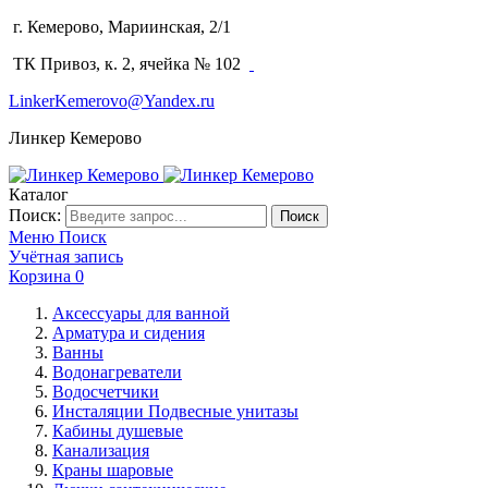
г. Кемерово, Мариинская, 2/1
(3842) 64-14-02
ТК Привоз, к. 2, ячейка № 102
LinkerKemerovo@Yandex.ru
Линкер Кемерово
Каталог
Поиск:
Поиск
Меню
Поиск
Учётная запись
Корзина
0
Аксессуары для ванной
Арматура и сидения
Ванны
Водонагреватели
Водосчетчики
Инсталяции Подвесные унитазы
Кабины душевые
Канализация
Краны шаровые