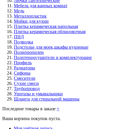
Лючки сантехнические
Мебель для ванных комнат
Медь
Металлопластик
Мойки для кухни
Плитка керамическая напольная
Плитка керамическая облицовочная
ПНД
Подводка
Подстолье для моек,шкафы кухонные
Полипропилен
Полотенцесушители и комплектующие
Профиль
Радиаторы
Сифоны
Смесители
Сухие смеси
Трубопровод
Унитазы и умывальники
Шланги для стиральной машины
Последние товары в заказе
×
Ваша корзина покупок пуста.
Моя учётная запись