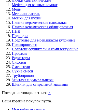
Лючки сантехнические
Мебель для ванных комнат
Медь
Металлопластик
Мойки для кухни
Плитка керамическая напольная
Плитка керамическая облицовочная
ПНД
Подводка
Подстолье для моек,шкафы кухонные
Полипропилен
Полотенцесушители и комплектующие
Профиль
Радиаторы
Сифоны
Смесители
Сухие смеси
Трубопровод
Унитазы и умывальники
Шланги для стиральной машины
Последние товары в заказе
×
Ваша корзина покупок пуста.
Моя учётная запись