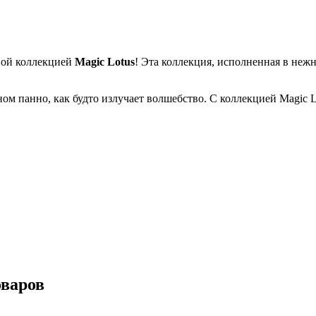
овой коллекцией
Magic Lotus
! Эта коллекция, исполненная в неж
м панно, как будто излучает волшебство. С коллекцией Magic L
оваров
ейка № 102