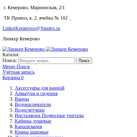
г. Кемерово, Мариинская, 2/1
(3842) 64-14-02
ТК Привоз, к. 2, ячейка № 102
LinkerKemerovo@Yandex.ru
Линкер Кемерово
Каталог
Поиск:
Поиск
Меню
Поиск
Учётная запись
Корзина
0
Аксессуары для ванной
Арматура и сидения
Ванны
Водонагреватели
Водосчетчики
Инсталяции Подвесные унитазы
Кабины душевые
Канализация
Краны шаровые