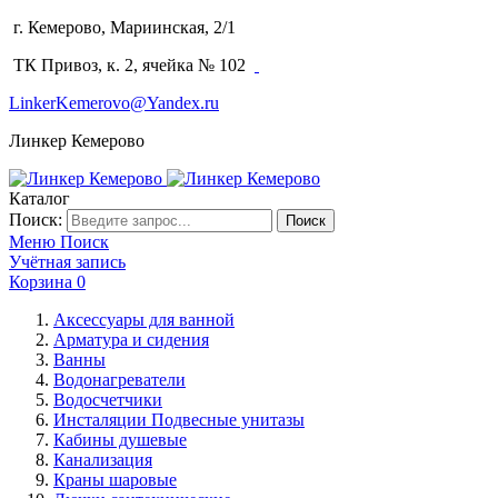
г. Кемерово, Мариинская, 2/1
(3842) 64-14-02
ТК Привоз, к. 2, ячейка № 102
LinkerKemerovo@Yandex.ru
Линкер Кемерово
Каталог
Поиск:
Поиск
Меню
Поиск
Учётная запись
Корзина
0
Аксессуары для ванной
Арматура и сидения
Ванны
Водонагреватели
Водосчетчики
Инсталяции Подвесные унитазы
Кабины душевые
Канализация
Краны шаровые