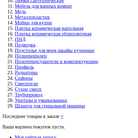
Лючки сантехнические
Мебель для ванных комнат
Медь
Металлопластик
Мойки для кухни
Плитка керамическая напольная
Плитка керамическая облицовочная
ПНД
Подводка
Подстолье для моек,шкафы кухонные
Полипропилен
Полотенцесушители и комплектующие
Профиль
Радиаторы
Сифоны
Смесители
Сухие смеси
Трубопровод
Унитазы и умывальники
Шланги для стиральной машины
Последние товары в заказе
×
Ваша корзина покупок пуста.
Моя учётная запись