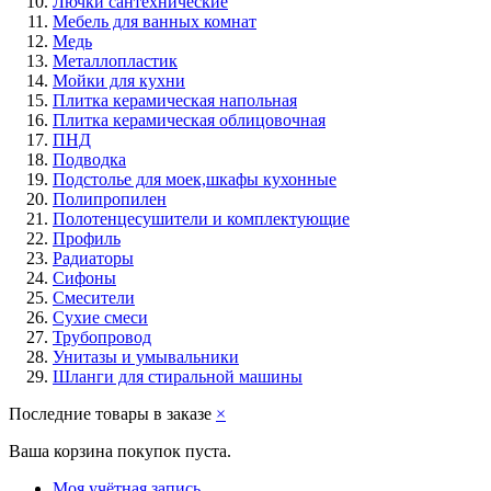
Лючки сантехнические
Мебель для ванных комнат
Медь
Металлопластик
Мойки для кухни
Плитка керамическая напольная
Плитка керамическая облицовочная
ПНД
Подводка
Подстолье для моек,шкафы кухонные
Полипропилен
Полотенцесушители и комплектующие
Профиль
Радиаторы
Сифоны
Смесители
Сухие смеси
Трубопровод
Унитазы и умывальники
Шланги для стиральной машины
Последние товары в заказе
×
Ваша корзина покупок пуста.
Моя учётная запись