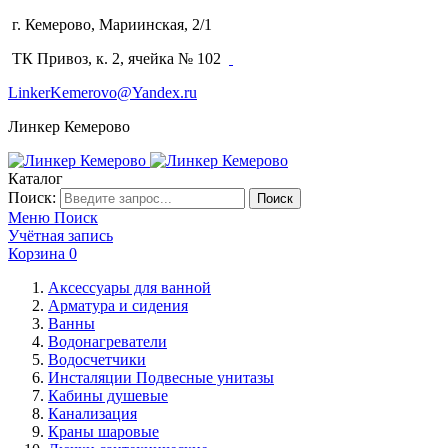
г. Кемерово, Мариинская, 2/1
(3842) 64-14-02
ТК Привоз, к. 2, ячейка № 102
LinkerKemerovo@Yandex.ru
Линкер Кемерово
Каталог
Поиск:
Поиск
Меню
Поиск
Учётная запись
Корзина
0
Аксессуары для ванной
Арматура и сидения
Ванны
Водонагреватели
Водосчетчики
Инсталяции Подвесные унитазы
Кабины душевые
Канализация
Краны шаровые