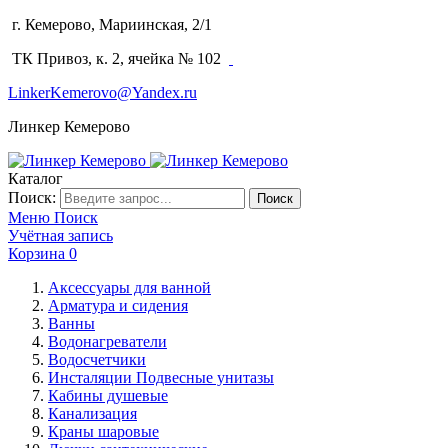
г. Кемерово, Мариинская, 2/1
(3842) 64-14-02
ТК Привоз, к. 2, ячейка № 102
LinkerKemerovo@Yandex.ru
Линкер Кемерово
Каталог
Поиск:
Поиск
Меню
Поиск
Учётная запись
Корзина
0
Аксессуары для ванной
Арматура и сидения
Ванны
Водонагреватели
Водосчетчики
Инсталяции Подвесные унитазы
Кабины душевые
Канализация
Краны шаровые