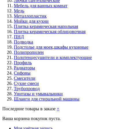
Лючки сантехнические
Мебель для ванных комнат
Медь
Металлопластик
Мойки для кухни
Плитка керамическая напольная
Плитка керамическая облицовочная
ПНД
Подводка
Подстолье для моек,шкафы кухонные
Полипропилен
Полотенцесушители и комплектующие
Профиль
Радиаторы
Сифоны
Смесители
Сухие смеси
Трубопровод
Унитазы и умывальники
Шланги для стиральной машины
Последние товары в заказе
×
Ваша корзина покупок пуста.
Моя учётная запись