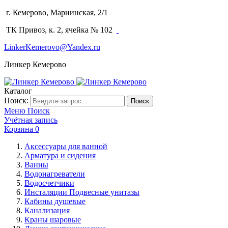
г. Кемерово, Мариинская, 2/1
(3842) 64-14-02
ТК Привоз, к. 2, ячейка № 102
LinkerKemerovo@Yandex.ru
Линкер Кемерово
Каталог
Поиск:
Поиск
Меню
Поиск
Учётная запись
Корзина
0
Аксессуары для ванной
Арматура и сидения
Ванны
Водонагреватели
Водосчетчики
Инсталяции Подвесные унитазы
Кабины душевые
Канализация
Краны шаровые