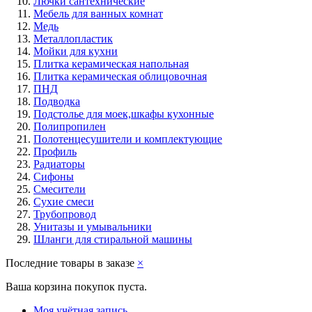
Лючки сантехнические
Мебель для ванных комнат
Медь
Металлопластик
Мойки для кухни
Плитка керамическая напольная
Плитка керамическая облицовочная
ПНД
Подводка
Подстолье для моек,шкафы кухонные
Полипропилен
Полотенцесушители и комплектующие
Профиль
Радиаторы
Сифоны
Смесители
Сухие смеси
Трубопровод
Унитазы и умывальники
Шланги для стиральной машины
Последние товары в заказе
×
Ваша корзина покупок пуста.
Моя учётная запись