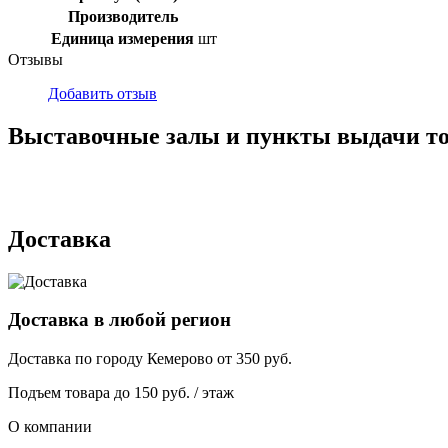
Производитель
Единица измерения
шт
Отзывы
Добавить отзыв
Выставочные залы и пункты выдачи т
г. Кемерово, ул Ю. Двужильного, 7, ТК Привоз, Корпус № 2, яч
г. Кемерово, ул. Мариинская, 2/1
Доставка
Доставка в любой регион
Доставка по городу
Кемерово
от
350
руб.
Подъем товара до
150
руб. / этаж
О компании