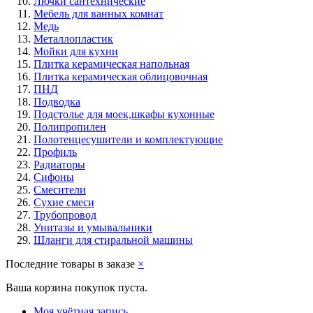
Лючки сантехнические
Мебель для ванных комнат
Медь
Металлопластик
Мойки для кухни
Плитка керамическая напольная
Плитка керамическая облицовочная
ПНД
Подводка
Подстолье для моек,шкафы кухонные
Полипропилен
Полотенцесушители и комплектующие
Профиль
Радиаторы
Сифоны
Смесители
Сухие смеси
Трубопровод
Унитазы и умывальники
Шланги для стиральной машины
Последние товары в заказе
×
Ваша корзина покупок пуста.
Моя учётная запись