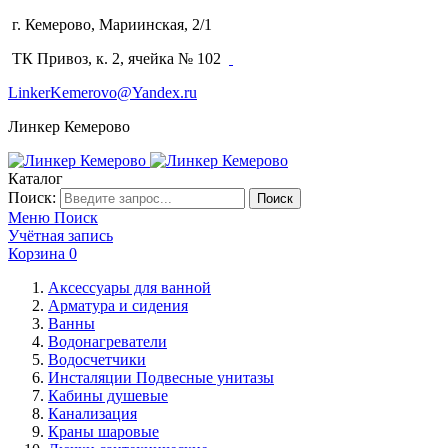
г. Кемерово, Мариинская, 2/1
(3842) 64-14-02
ТК Привоз, к. 2, ячейка № 102
LinkerKemerovo@Yandex.ru
Линкер Кемерово
Каталог
Поиск:
Поиск
Меню
Поиск
Учётная запись
Корзина
0
Аксессуары для ванной
Арматура и сидения
Ванны
Водонагреватели
Водосчетчики
Инсталяции Подвесные унитазы
Кабины душевые
Канализация
Краны шаровые