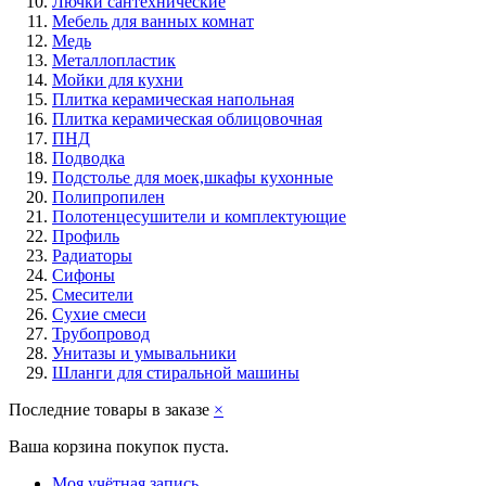
Лючки сантехнические
Мебель для ванных комнат
Медь
Металлопластик
Мойки для кухни
Плитка керамическая напольная
Плитка керамическая облицовочная
ПНД
Подводка
Подстолье для моек,шкафы кухонные
Полипропилен
Полотенцесушители и комплектующие
Профиль
Радиаторы
Сифоны
Смесители
Сухие смеси
Трубопровод
Унитазы и умывальники
Шланги для стиральной машины
Последние товары в заказе
×
Ваша корзина покупок пуста.
Моя учётная запись