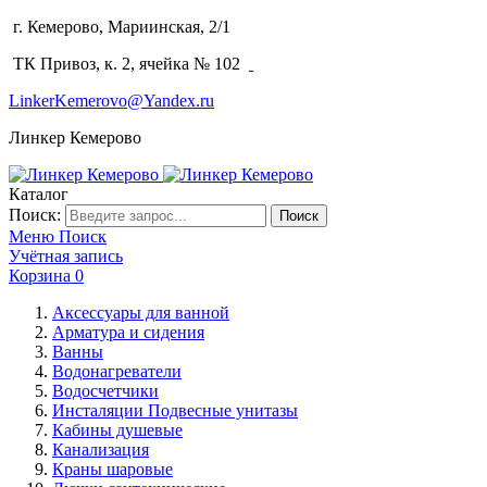
г. Кемерово, Мариинская, 2/1
(3842) 64-14-02
ТК Привоз, к. 2, ячейка № 102
LinkerKemerovo@Yandex.ru
Линкер Кемерово
Каталог
Поиск:
Поиск
Меню
Поиск
Учётная запись
Корзина
0
Аксессуары для ванной
Арматура и сидения
Ванны
Водонагреватели
Водосчетчики
Инсталяции Подвесные унитазы
Кабины душевые
Канализация
Краны шаровые