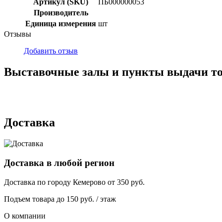
Артикул (SKU)
ПБ000000053
Производитель
Единица измерения
шт
Отзывы
Добавить отзыв
Выставочные залы и пункты выдачи т
г. Кемерово, ул Ю. Двужильного, 7, ТК Привоз, Корпус № 2, яч
г. Кемерово, ул. Мариинская, 2/1
Доставка
Доставка в любой регион
Доставка по городу
Кемерово
от
350
руб.
Подъем товара до
150
руб. / этаж
О компании