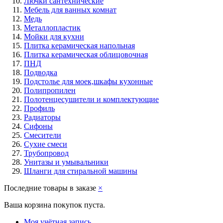
Лючки сантехнические
Мебель для ванных комнат
Медь
Металлопластик
Мойки для кухни
Плитка керамическая напольная
Плитка керамическая облицовочная
ПНД
Подводка
Подстолье для моек,шкафы кухонные
Полипропилен
Полотенцесушители и комплектующие
Профиль
Радиаторы
Сифоны
Смесители
Сухие смеси
Трубопровод
Унитазы и умывальники
Шланги для стиральной машины
Последние товары в заказе
×
Ваша корзина покупок пуста.
Моя учётная запись