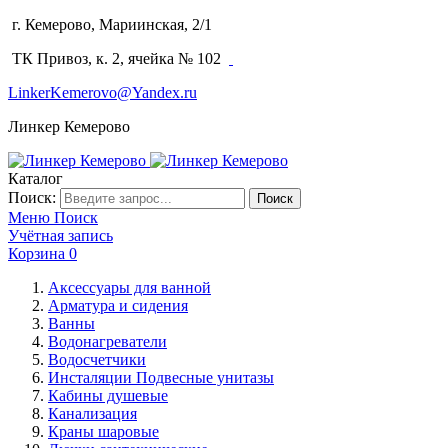
г. Кемерово, Мариинская, 2/1
(3842) 64-14-02
ТК Привоз, к. 2, ячейка № 102
LinkerKemerovo@Yandex.ru
Линкер Кемерово
Каталог
Поиск:
Поиск
Меню
Поиск
Учётная запись
Корзина
0
Аксессуары для ванной
Арматура и сидения
Ванны
Водонагреватели
Водосчетчики
Инсталяции Подвесные унитазы
Кабины душевые
Канализация
Краны шаровые