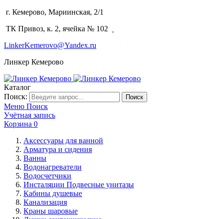
г. Кемерово, Мариинская, 2/1
(3842) 64-14-02
ТК Привоз, к. 2, ячейка № 102
LinkerKemerovo@Yandex.ru
Линкер Кемерово
Каталог
Поиск:
Поиск
Меню
Поиск
Учётная запись
Корзина
0
Аксессуары для ванной
Арматура и сидения
Ванны
Водонагреватели
Водосчетчики
Инсталяции Подвесные унитазы
Кабины душевые
Канализация
Краны шаровые