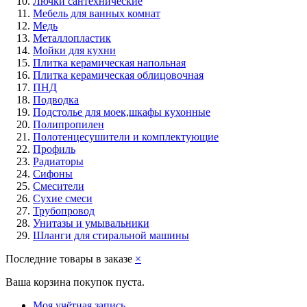
Лючки сантехнические
Мебель для ванных комнат
Медь
Металлопластик
Мойки для кухни
Плитка керамическая напольная
Плитка керамическая облицовочная
ПНД
Подводка
Подстолье для моек,шкафы кухонные
Полипропилен
Полотенцесушители и комплектующие
Профиль
Радиаторы
Сифоны
Смесители
Сухие смеси
Трубопровод
Унитазы и умывальники
Шланги для стиральной машины
Последние товары в заказе
×
Ваша корзина покупок пуста.
Моя учётная запись