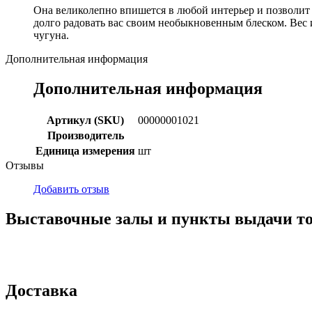
Она великолепно впишется в любой интерьер и позволит 
долго радовать вас своим необыкновенным блеском. Вес 
чугуна.
Дополнительная информация
Дополнительная информация
Артикул (SKU)
00000001021
Производитель
Единица измерения
шт
Отзывы
Добавить отзыв
Выставочные залы и пункты выдачи т
г. Кемерово, ул Ю. Двужильного, 7, ТК Привоз, Корпус № 2, яч
г. Кемерово, ул. Мариинская, 2/1
Доставка